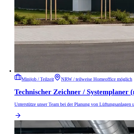
Minijob / Teilzeit
NRW / teilweise Homeoffice möglich
Technischer Zeichner / Systemplaner 
Unterstütze unser Team bei der Planung von Lüftungsanlagen u