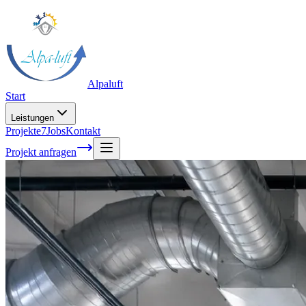
Alpaluft
Start
Leistungen
Projekte
7
Jobs
Kontakt
Projekt anfragen