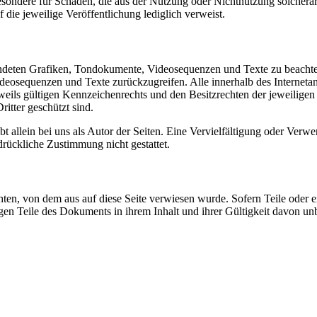
besondere für Schäden, die aus der Nutzung oder Nichtnutzung solcherart
 die jeweilige Veröffentlichung lediglich verweist.
rwendeten Grafiken, Tondokumente, Videosequenzen und Texte zu beachte
ideosequenzen und Texte zurückzugreifen. Alle innerhalb des Interneta
ils gültigen Kennzeichenrechts und den Besitzrechten der jeweiligen 
itter geschützt sind.
bleibt allein bei uns als Autor der Seiten. Eine Vervielfältigung oder
drückliche Zustimmung nicht gestattet.
chten, von dem aus auf diese Seite verwiesen wurde. Sofern Teile oder 
rigen Teile des Dokuments in ihrem Inhalt und ihrer Gültigkeit davon un